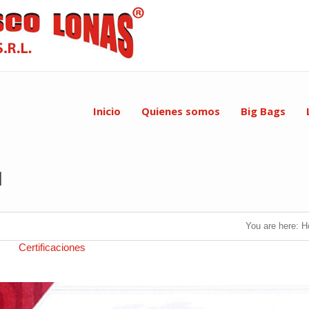
Inicio
Quienes somos
Big Bags
1
You are here:
H
7 in
Certificaciones
.